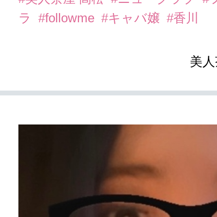
ラ
#followme
#キャバ嬢
#香川
美人