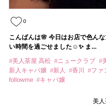
0
こんばんは🌸 今日はお店で色ん
い時間を過ごせました☺️✨️ ま...
#美人茶屋 高松
#ニュークラブ
#
新人キャバ嬢
#新人
#香川
#フ
followme
#キャバ嬢
美人