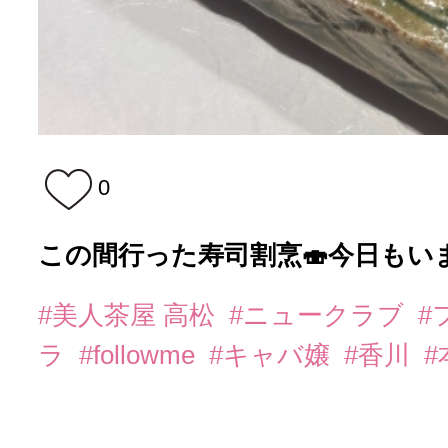
0
この間行った寿司割烹🍣今日もい
#美人茶屋 高松
#ニュークラブ
#
ラ
#followme
#キャバ嬢
#香川