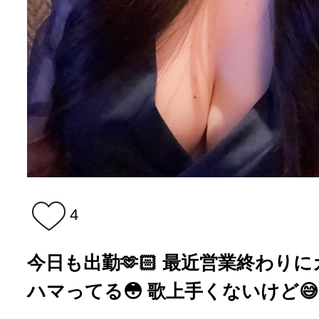
4
今日も出勤🫶🏻 最近営業終わり
ハマってる😳 歌上手くないけど😅 一