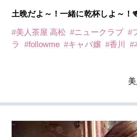
土晩だよ～！一緒に乾杯しよ～！
#美人茶屋 高松
#ニュークラブ
#
ラ
#followme
#キャバ嬢
#香川
美