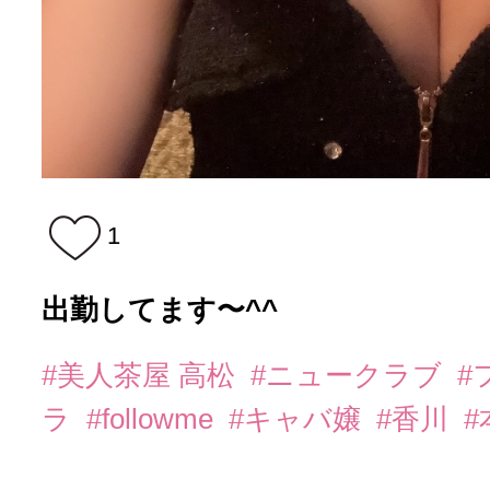
1
出勤してます〜^^
#美人茶屋 高松
#ニュークラブ
#
ラ
#followme
#キャバ嬢
#香川