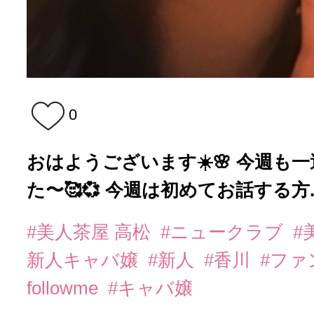
0
おはようございます☀️🌸 今週も
た〜🥰💞 今週は初めてお話する方..
#美人茶屋 高松
#ニュークラブ
#
新人キャバ嬢
#新人
#香川
#フ
followme
#キャバ嬢