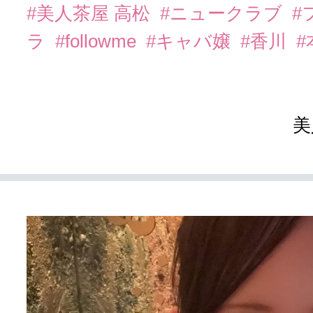
#美人茶屋 高松
#ニュークラブ
#
ラ
#followme
#キャバ嬢
#香川
美