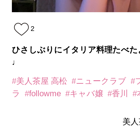
2
ひさしぶりにイタリア料理たべたよ
♩
#美人茶屋 高松
#ニュークラブ
#
ラ
#followme
#キャバ嬢
#香川
美人