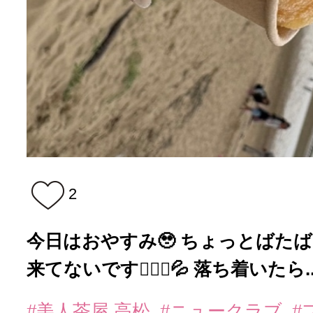
2
今日はおやすみ🥹 ちょっとばたば
来てないです🙇🏻‍♀️💦 落ち着いたら..
#美人茶屋 高松
#ニュークラブ
#