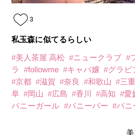
3
私玉森に似てるらしい
#美人茶屋 高松
#ニュークラブ
#
ラ
#followme
#キャバ嬢
#グラビ
#京都
#滋賀
#奈良
#和歌山
#三
阜
#岡山
#広島
#香川
#高知
#愛
バニーガール
#バニーバー
#バ
美